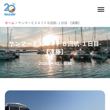
内
容
を
ス
ホーム
プラン紹介
サービス紹介
会社情報
お役立ち情報
管理艇一覧
ニュース・
ブログ
採用情報
ホーム
ヤンマーＥＸ４７ＦＢ回航-１日目-【遠藤】
キ
ッ
プ
ヤンマーＥＸ４７ＦＢ回航-１日目-
【遠藤】
2026-04-02
回航