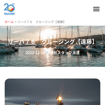
内
容
を
ス
ホーム
プラン紹介
サービス紹介
会社情報
お役立ち情報
管理艇一覧
ニュース・
ブログ
採用情報
ホーム
リーバ７６ クルージング【遠藤】
キ
ッ
プ
リーバ７６ クルージング【遠藤】
2022-12-18
運航スタッフ派遣