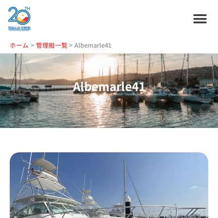
内
容
を
ス
ホーム
プラン紹介
サービス紹介
会社情報
お役立ち情報
管理艇一覧
ニュース・
ブログ
採用情報
ホーム
管理艇一覧
Albemarle41
キ
ッ
プ
Albemarle41