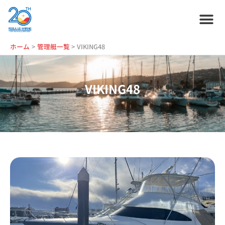
内
容
を
ス
ホーム
プラン紹介
サービス紹介
会社情報
お役立ち情報
管理艇一覧
ニュース・
ブログ
採用情報
ホーム
管理艇一覧
VIKING48
キ
ッ
プ
VIKING48