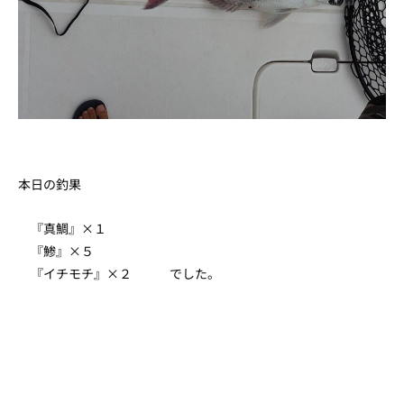
本日の釣果
『真鯛』×１
『鯵』×５
『イチモチ』×２ でした。