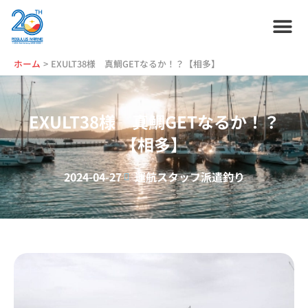
内
容
を
ス
ホーム
プラン紹介
サービス紹介
会社情報
お役立ち情報
管理艇一覧
ニュース・
ブログ
採用情報
ホーム
EXULT38様 真鯛GETなるか！？【相多】
キ
ッ
プ
EXULT38様 真鯛GETなるか！？
【相多】
2024-04-27
運航スタッフ派遣
釣り