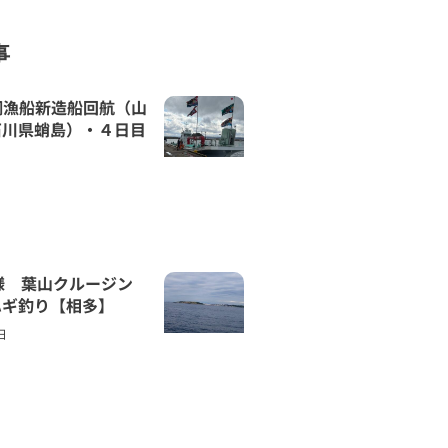
事
網漁船新造船回航（山
石川県蛸島）・４日目
36様 葉山クルージン
ハギ釣り【相多】
日