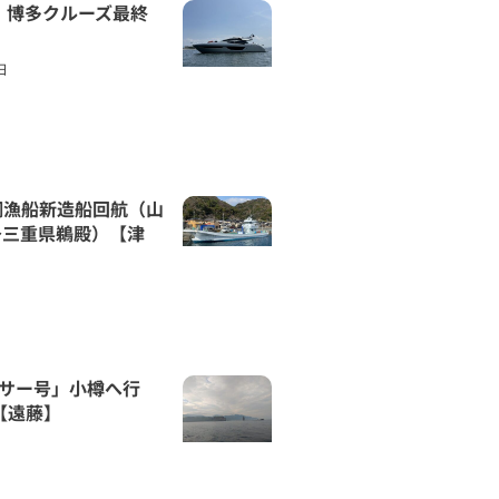
6様 博多クルーズ最終
】
日
網漁船新造船回航（山
～三重県鵜殿）【津
ンサー号」小樽へ行
-【遠藤】