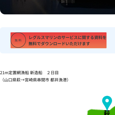
レグルスマリンのサービスに
関する資料を
無
料
無料で
ダウンロードいただけます
21m定置網漁船 新造船 ２日目
（山口県萩→宮崎県串間市 都井漁港）