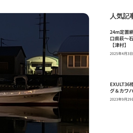
人気記
24m定置
口県萩～
【津村】
2025年4月3日
EXULT
グ＆カワ
2023年9月29