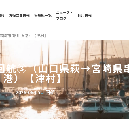
ニュース・
情報
お役立ち情報
管理艇一覧
採用情報
ブログ
県串間市 都井漁港）【津村】
 回航③（山口県萩→宮崎県
港）【津村】
2026-06-05
回航