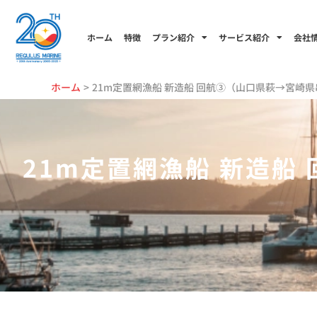
内
容
ホーム
特徴
プラン紹介
サービス紹介
会社
を
ス
キ
ホーム
21m定置網漁船 新造船 回航③（山口県萩→宮崎
ッ
プ
21m定置網漁船 新造船