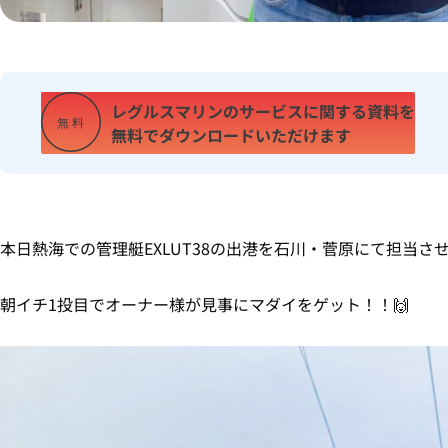
レグルスマリンのサービスに
関する資料を
無
料
無料で
ダウンロードいただけます
本日熱海での管理艇EXLUT38の出港を石川・菅原にて担当さ
朝イチ1投目でオーナー様が見事にマダイをゲット！！🙌