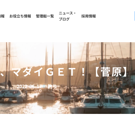
ニュース・
情報
お役立ち情報
管理艇一覧
採用情報
ブログ
8様、マダイＧＥＴ！【菅原】
2022-06-17
釣り