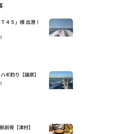
事
Ｔ４５」様 出港！
日
ワハギ釣り【譲原】
日
 回航前夜【津村】