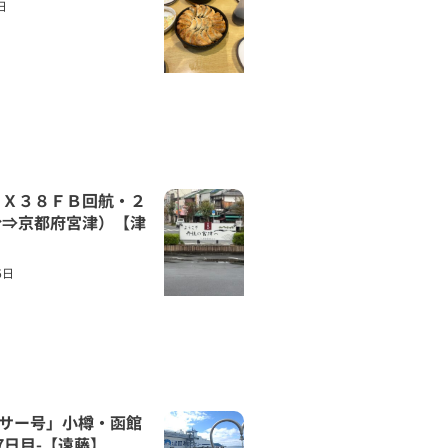
日
ＥＸ３８ＦＢ回航・２
分⇒京都府宮津）【津
6日
ンサー号」小樽・函館
-7日目-【遠藤】