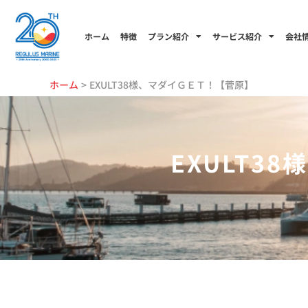
内
容
ホーム
特徴
プラン紹介
サービス紹介
会社
を
ス
キ
ホーム
EXULT38様、マダイＧＥＴ！【菅原】
ッ
プ
EXULT3