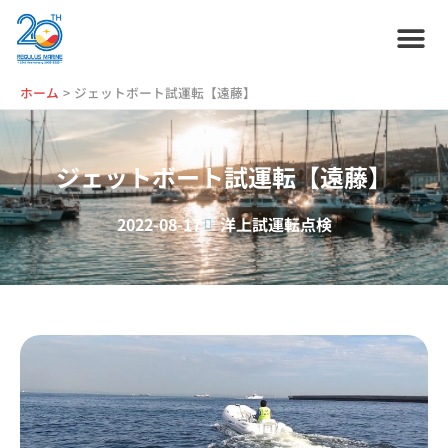
内
容
を
ス
ホーム
プラン紹介
サービス紹介
会社情報
お役立ち情報
管理艇一覧
ニュース・
ブログ
採用情報
ホーム
ジェットボート試運転【遠藤】
キ
ッ
プ
ジェットボート試運転【遠藤】
2022-08-17
洋上試運転点検