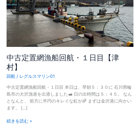
回
航・
１
日
目
【津
村】
中古定置網漁船回航・１日目【津
村】
回航
/
レグルスマリン01
中古定置網漁船回航・１日目 本日は、早朝５：３０に 石川県輪
島市の大沢漁港を出港しました🛥 日の出時間は５：４５。 なん
となんと、 前方に半円のキレイな虹が🌈 まずは金沢港に向かい
ます。 […]
続きを読む »