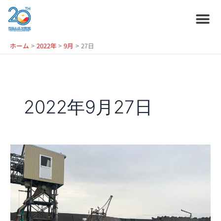
内
容
を
ス
ホーム
プラン紹介
サービス紹介
会社情報
お役立ち情報
管理艇一覧
ニュース・
ブログ
採用情報
ホーム
2022年
9月
27日
キ
ッ
プ
2022年9月27日
中
古
定
置
網
漁
船