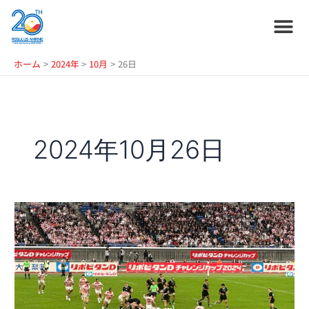
内
容
を
ス
ホーム
プラン紹介
サービス紹介
会社情報
お役立ち情報
管理艇一覧
ニュース・
ブログ
採用情報
ホーム
2024年
10月
26日
キ
ッ
プ
2024年10月26日
ラ
グ
ビ
ー
日
本
代