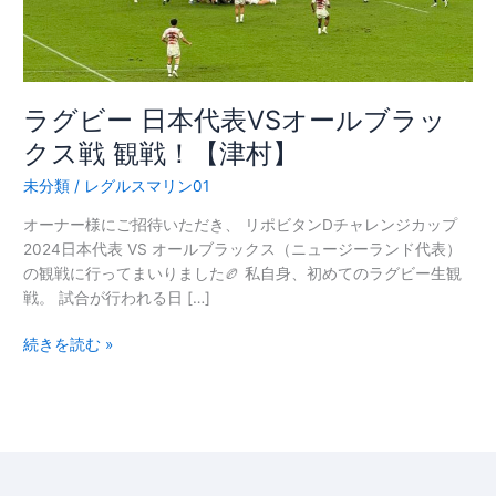
表
VS
オ
ー
ル
ラグビー 日本代表VSオールブラッ
ブ
クス戦 観戦！【津村】
ラ
ッ
未分類
/
レグルスマリン01
ク
オーナー様にご招待いただき、 リポビタンDチャレンジカップ
ス
2024日本代表 VS オールブラックス（ニュージーランド代表）
戦
の観戦に行ってまいりました🏉 私自身、初めてのラグビー生観
観
戦。 試合が行われる日 […]
戦！
【津
続きを読む »
村】