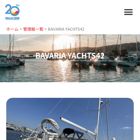
内
容
を
ス
ホーム
プラン紹介
サービス紹介
会社情報
お役立ち情報
管理艇一覧
ニュース・
ブログ
採用情報
ホーム
管理艇一覧
BAVARIA YACHTS42
キ
ッ
プ
BAVARIA YACHTS42