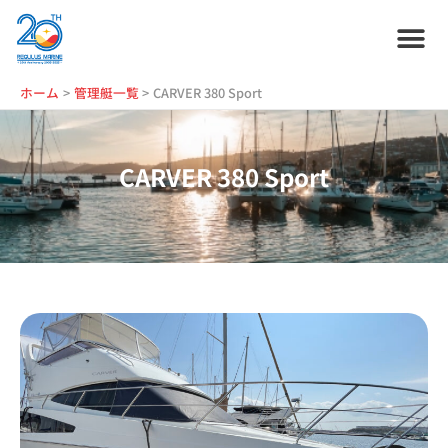
内
容
を
ス
ホーム
プラン紹介
サービス紹介
会社情報
お役立ち情報
管理艇一覧
ニュース・
ブログ
採用情報
ホーム
管理艇一覧
CARVER 380 Sport
キ
ッ
プ
CARVER 380 Sport