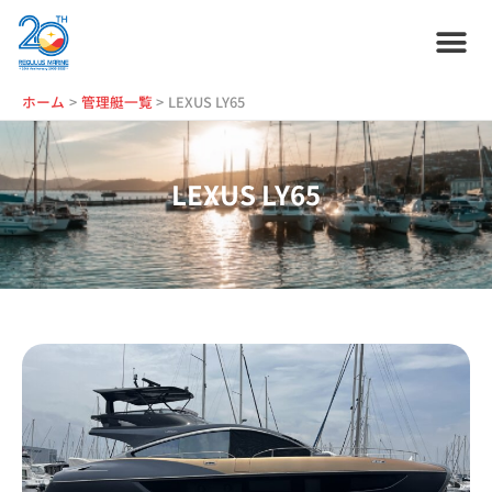
内
容
を
ス
ホーム
プラン紹介
サービス紹介
会社情報
お役立ち情報
管理艇一覧
ニュース・
ブログ
採用情報
ホーム
管理艇一覧
LEXUS LY65
キ
ッ
プ
LEXUS LY65