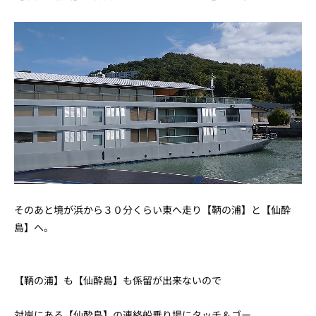
そのあと境が浜から３０分くらい東へ走り【鞆の浦】と【仙酔
島】へ。
【鞆の浦】も【仙酔島】も係留が出来ないので
対岸にある【仙酔島】の連絡船乗り場にタッチ＆ゴー。