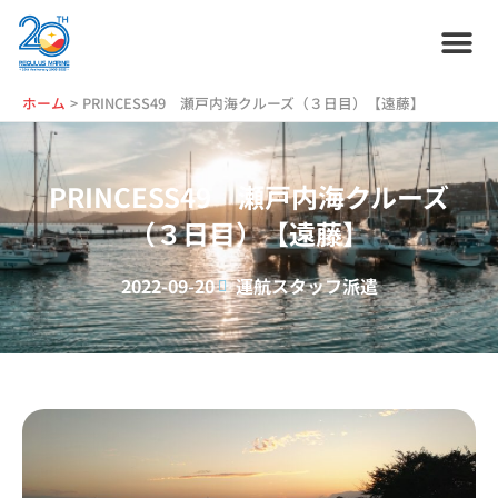
内
容
を
ス
ホーム
プラン紹介
サービス紹介
会社情報
お役立ち情報
管理艇一覧
ニュース・
ブログ
採用情報
ホーム
PRINCESS49 瀬戸内海クルーズ（３日目）【遠藤】
キ
ッ
プ
PRINCESS49 瀬戸内海クルーズ
（３日目）【遠藤】
2022-09-20
運航スタッフ派遣