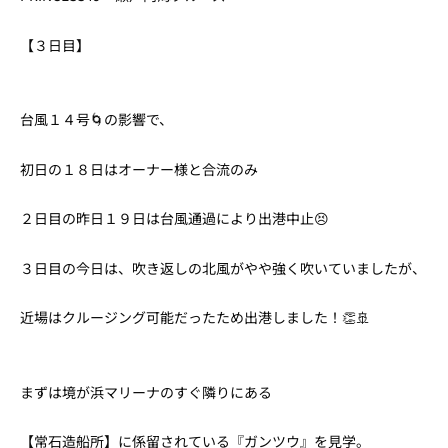
【３日目】
台風１４号🌀の影響で、
初日の１８日はオーナー様と合流のみ
２日目の昨日１９日は台風通過により出港中止😣
３日目の今日は、吹き返しの北風がやや強く吹いていましたが、
近場はクルージング可能だったため出港しました！👏🚢
まずは境が浜マリーナのすぐ隣りにある
【常石造船所】に係留されている『ガンツウ』を見学。