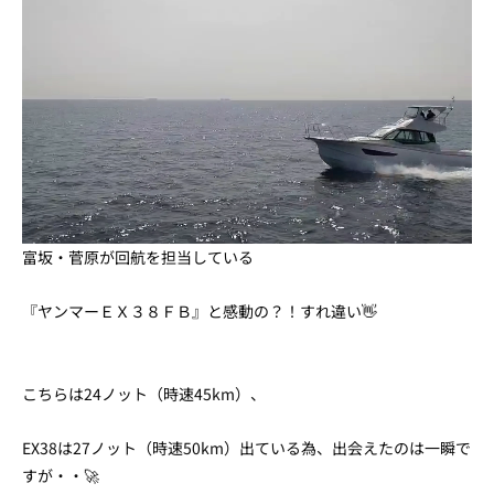
富坂・菅原が回航を担当している
『ヤンマーＥＸ３８ＦＢ』と感動の？！すれ違い👋
こちらは24ノット（時速45km）、
EX38は27ノット（時速50km）出ている為、出会えたのは一瞬で
すが・・🚀