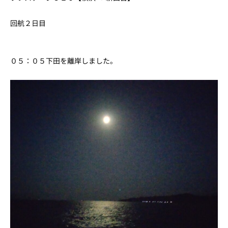
回航２日目
０５：０５下田を離岸しました。