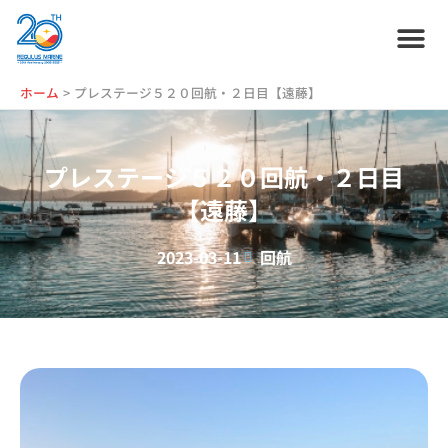
内
容
を
ス
ホーム
プラン紹介
サービス紹介
会社情報
お役立ち情報
管理艇一覧
ニュース・
ブログ
採用情報
ホーム
プレステージ５２０回航・２日目【遠藤】
キ
ッ
プ
プレステージ５２０回航・２日目
【遠藤】
2023-03-11
回航