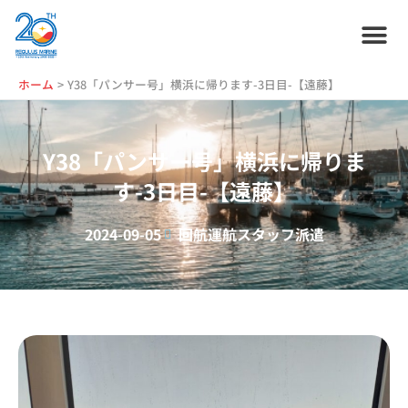
内
容
を
ス
ホーム
プラン紹介
サービス紹介
会社情報
お役立ち情報
管理艇一覧
ニュース・
ブログ
採用情報
ホーム
Y38「パンサー号」横浜に帰ります-3日目-【遠藤】
キ
ッ
プ
Y38「パンサー号」横浜に帰りま
す-3日目-【遠藤】
2024-09-05
回航
運航スタッフ派遣