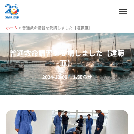
内
容
を
ス
ホーム
プラン紹介
サービス紹介
会社情報
お役立ち情報
管理艇一覧
ニュース・
ブログ
採用情報
ホーム
普通救命講習を受講しました【遠藤亜】
キ
ッ
プ
普通救命講習を受講しました【遠藤
亜】
2024-10-09
お知らせ