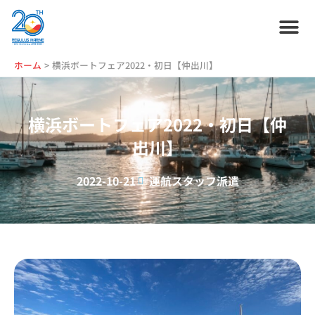
内
容
を
ス
ホーム
プラン紹介
サービス紹介
会社情報
お役立ち情報
管理艇一覧
ニュース・
ブログ
採用情報
ホーム
横浜ボートフェア2022・初日【仲出川】
キ
ッ
プ
横浜ボートフェア2022・初日【仲
出川】
2022-10-21
運航スタッフ派遣