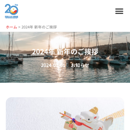
内
容
を
ス
ホーム
プラン紹介
サービス紹介
会社情報
お役立ち情報
管理艇一覧
ニュース・
ブログ
採用情報
ホーム
2024年 新年のご挨拶
キ
ッ
プ
2024年 新年のご挨拶
2024-01-01
お知らせ