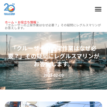
内
容
を
ス
ホーム
プラン紹介
サービス紹介
会社情報
お役立ち情報
管理艇一覧
ニュース・
ブログ
採用情報
ホーム
お役立ち情報
キ
「クルーザーの上架作業はなぜ必要？」その疑問にレグルスマリンが
お答えします。
ッ
プ
「クルーザーの上架作業はなぜ必
要？」その疑問にレグルスマリンが
お答えします。
2023-02-09