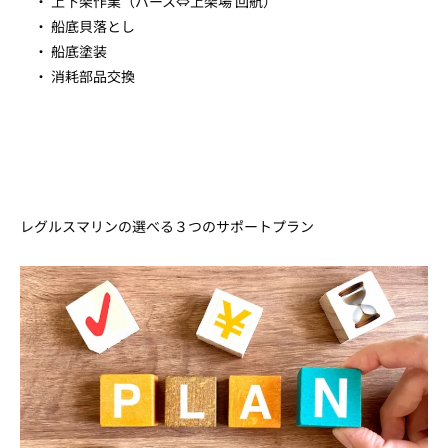
・ 上下架作業（バース⇔上架場 回航）
・ 船底貝落とし
・ 船底塗装
・ 消耗部品交換
レグルスマリンの選べる３つのサポートプラン