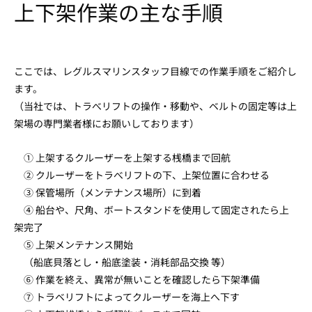
上下架作業の主な手順
ここでは、レグルスマリンスタッフ目線での作業手順をご紹介し
ます。
（当社では、トラべリフトの操作・移動や、ベルトの固定等は上
架場の専門業者様にお願いしております）
① 上架するクルーザーを上架する桟橋まで回航
② クルーザーをトラべリフトの下、上架位置に合わせる
③ 保管場所（メンテナンス場所）に到着
④ 船台や、尺角、ボートスタンドを使用して固定されたら上
架完了
⑤ 上架メンテナンス開始
（船底貝落とし・船底塗装・消耗部品交換 等）
⑥ 作業を終え、異常が無いことを確認したら下架準備
⑦ トラベリフトによってクルーザーを海上へ下す