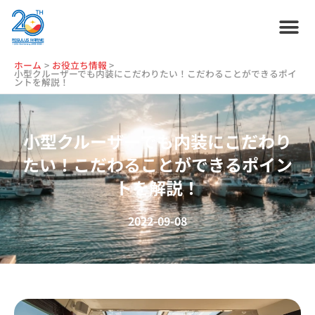
内
容
を
ス
ホーム
プラン紹介
サービス紹介
会社情報
お役立ち情報
管理艇一覧
ニュース・
ブログ
採用情報
ホーム
お役立ち情報
キ
小型クルーザーでも内装にこだわりたい！こだわることができるポイ
ントを解説！
ッ
プ
小型クルーザーでも内装にこだわり
たい！こだわることができるポイン
トを解説！
2022-09-08